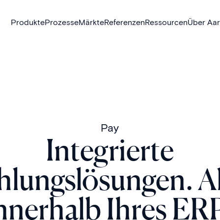
Produkte
Prozesse
Märkte
Referenzen
Ressourcen
Über Aa
Pay
Integrierte
hlungslösungen. Al
nnerhalb Ihres ER