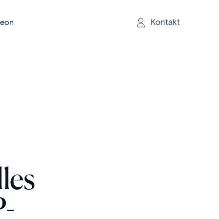
Kontakt
reon
les
P-