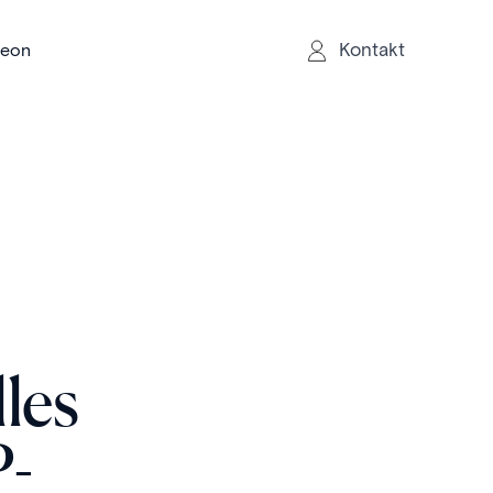
Kontakt
reon
les
P-