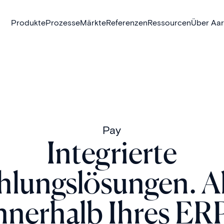
Produkte
Prozesse
Märkte
Referenzen
Ressourcen
Über Aa
Pay
Integrierte
hlungslösungen. Al
nnerhalb Ihres ER